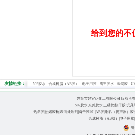
给到您的不
友情链接：
502胶水
合成树脂（AB胶）
电子用胶
鹰王胶水
瞬间胶
U
东莞市好宜达化工有限公司 版权所有@ Cop
502胶水
|
东莞胶水
|
三秒胶
|快干胶|玩具
热熔胶|热熔胶枪
|
表面处理剂
|
瞬干胶401
|
AB胶
|喇叭（扬声器）胶|
合成树脂（AB胶）|电子用胶|
粤