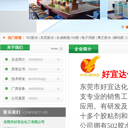
热门标签：
502胶水 | 东莞胶水 | 合成树脂/AB胶 | 电子用胶 | 鹰王胶水 | 瞬间胶 | 
关于我们
企业简介
company
荣誉证书
honor
好宜达
技术研发
technology
东莞市好宜达化
厂房设备
workshop
支专业的销售工
公司愿景
vision
应用。有研发及
十多个胶粘剂和
东莞市好宜达化工有限公司
公司拥有
502胶