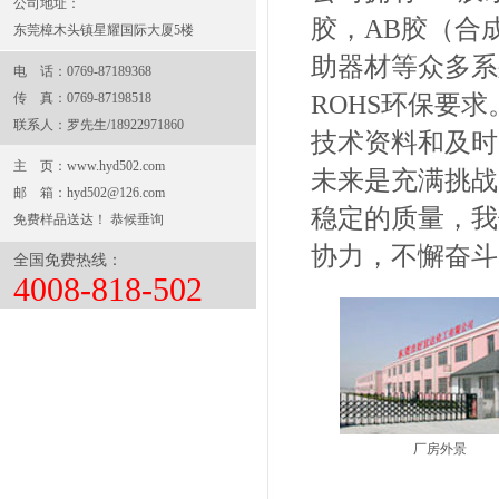
公司地址：
胶
，
AB胶（合
东莞樟木头镇星耀国际大厦5楼
助器材等众多系
电 话：0769-87189368
传 真：0769-87198518
ROHS环保要
联系人：罗先生/18922971860
技术资料和及时
主 页：
www.hyd502.com
未来是充满挑战
邮 箱：
hyd502@126.com
稳定的质量，我
免费样品送达！ 恭候垂询
协力，不懈奋斗
全国免费热线：
4008-818-502
厂房外景