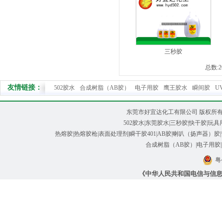
三秒胶
总数:
友情链接：
502胶水
合成树脂（AB胶）
电子用胶
鹰王胶水
瞬间胶
U
东莞市好宜达化工有限公司 版权所有@ Cop
502胶水
|
东莞胶水
|
三秒胶
|快干胶|玩具
热熔胶|热熔胶枪
|
表面处理剂
|
瞬干胶401
|
AB胶
|喇叭（扬声器）胶|
合成树脂（AB胶）|电子用胶|
粤
《中华人民共和国电信与信