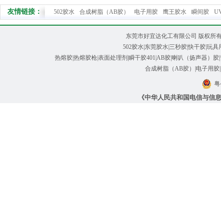
友情链接：
502胶水
合成树脂（AB胶）
电子用胶
鹰王胶水
瞬间胶
U
东莞市好宜达化工有限公司 版权所有@ Cop
502胶水
|
东莞胶水
|
三秒胶
|快干胶|玩具
热熔胶|热熔胶枪
|
表面处理剂
|
瞬干胶401
|
AB胶
|喇叭（扬声器）胶|
合成树脂（AB胶）|电子用胶|
粤
《中华人民共和国电信与信