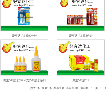
爱牢达-AB胶90分钟
爱牢达-AB胶5分钟
鹰王503胶水(20ml/支)502胶水系列
鹰王502胶T-1
总数:8条 每页:9条 共有:1页 | 当前第1页 最前页 上一页 下一