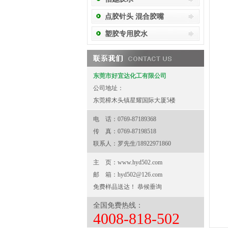
点胶针头 混合胶嘴
塑胶专用胶水
东莞市好宜达化工有限公司
公司地址：
东莞樟木头镇星耀国际大厦5楼
电 话：0769-87189368
传 真：0769-87198518
联系人：罗先生/18922971860
主 页：
www.hyd502.com
邮 箱：
hyd502@126.com
免费样品送达！ 恭候垂询
全国免费热线：
4008-818-502