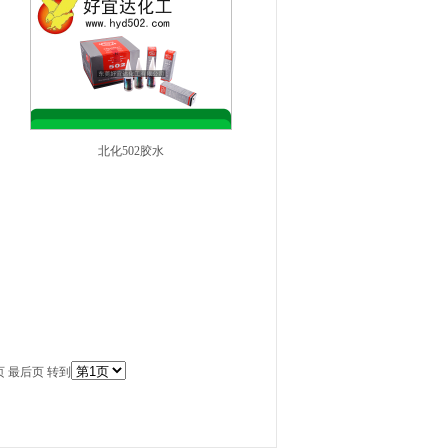
北化502胶水
页 最后页 转到