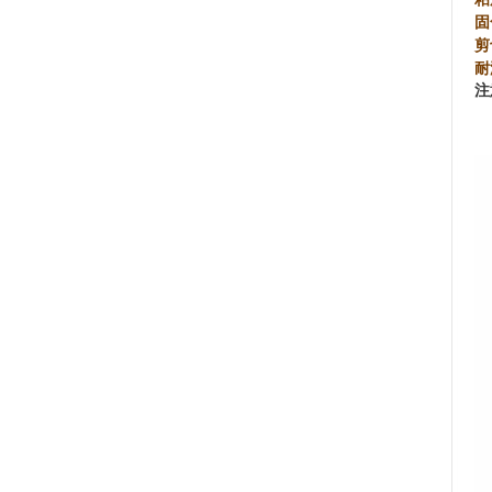
固
剪
耐
注