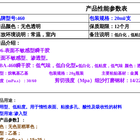
产品性能参数表
牌型号:460
包装规格：20ml/支
产品颜色：无色透明
保质期限：12个月
存放环境说明：常温，室内
备注说明：
低白化，低粘
产品介绍：
06-表面不敏感型瞬干胶
表面不敏感型、渗透型
。
BA-460瞬干胶：低气味，低白化型
●低白化，低粘度，低气味
颜色
类型：烷氧基乙基
包装规格：20g瓶装
主要粘贴基材：金属
剪切强度（Mpa）细沙打磨钢材：14/2
度（mPa.s）：30/60
品用途：
用型、低粘度。用于惰性表面、粘接多孔、酸性及吸收性的材料
型用途:渗入型
产品参数】：
色：无色至稻草色；
型：乙基；
度（mPa.s）：15~25；