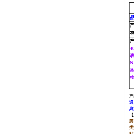
品
4
N
粘
产
通
典
【
颜
类
粘