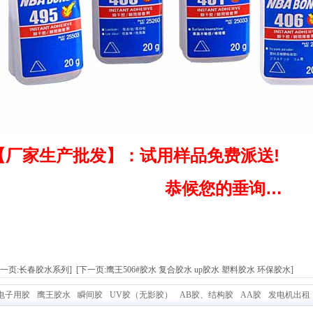
【
厂家生产批发】：试用样品免费派送!
恭候您的垂询…
上一页:长春胶水系列]
[下一页:鹰王506#胶水 复合胶水 up胶水 塑料胶水 环保胶水]
电子用胶
鹰王胶水
瞬间胶
UV胶（无影胶）
AB胶、结构胶
AA胶
发电机出租