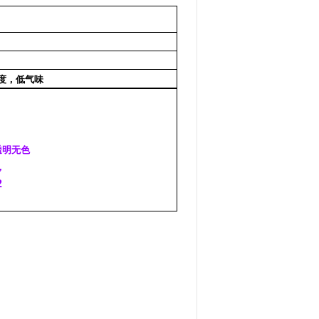
度，低气味
：透明无色
，
2