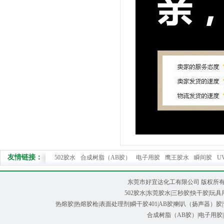
友情链接：
502胶水
合成树脂（AB胶）
电子用胶
鹰王胶水
瞬间胶
U
东莞市好宜达化工有限公司 版权所有@ Cop
502胶水
|
东莞胶水
|
三秒胶
|快干胶|玩具
热熔胶|热熔胶枪
|
表面处理剂
|
瞬干胶401
|
AB胶
|喇叭（扬声器）胶|
合成树脂（AB胶）|电子用胶|