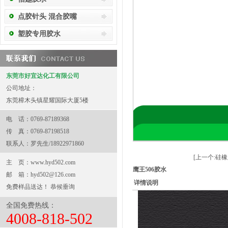
点胶针头 混合胶嘴
塑胶专用胶水
东莞市好宜达化工有限公司
公司地址：
东莞樟木头镇星耀国际大厦5楼
电 话：0769-87189368
传 真：0769-87198518
联系人：罗先生/18922971860
[上一个:硅
主 页：
www.hyd502.com
鹰王506胶水
邮 箱：
hyd502@126.com
详情说明
免费样品送达！ 恭候垂询
全国免费热线：
4008-818-502